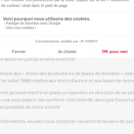
t, de façon non limitative, les graphismes, images, textes, vidéos
t la propriété exclusive de la société à l’exception des marques
rs
ication, adaptation, retransmission ou publication, même partiel
rès par écrit de notre société Cette représentation ou reproduct
ar les articles L 3335-2 et suivants du Code de la propriété int
pouvant engager la responsabilité civile et pénale du contrefact
e action en justice à votre encontre
aire des « droits des producteurs de bases de données » visés au
u 1er juillet 1998) relative aux droits d’auteur et aux bases de don
ternet peuvent mettre en place un hyperlien en direction de ce si
s une sous page (« lien profond ») est interdit, ainsi que l’ouvertu
 et préalable de notre société
information, veuillez nous contacter via notre formulaire de co