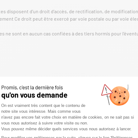
utes disposent d’un droit d’accès, de rectification, de modificati
ment Ce droit peut être exercé par voie postale ou par voie élec
s ne sont en aucun cas confiées à des tiers hormis pour l’évent
tielles et ne seront en aucun cas communiquées à des tiers hor
CTUELLE